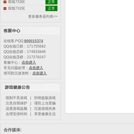
双线733区
正常
双线732区
正常
更多服务器列表>>
在线客户QQ
800015374
QQ在线①群：171755682
QQ在线②群：174933846
QQ在线③群：217278247
客服中心：
点击进入
常见问题处理：
点击进入
填写防沉迷资料：
点击进入
抵制不良游戏
|
拒绝盗版游戏
注意自我保护
|
谨防上当受骗
适度游戏益脑
|
沉迷游戏伤身
合理安排时间
|
享受健康生活
合作媒体: