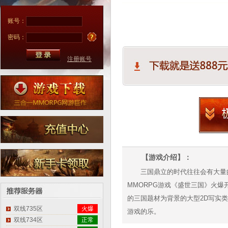
账号：
密码：
注册账号
【游戏介绍】：
三国鼎立的时代往往会有大量
MMORPG游戏《盛世三国》火
的三国题材为背景的大型2D写实
双线735区
火爆
游戏的乐。
双线734区
正常