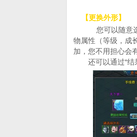
【更换外形】
您可以随意选择
物属性（等级，成
加，您不用担心会
还可以通过“结果