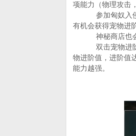
项能力（物理攻击
参加匈奴入侵活动
有机会获得宠物进
神秘商店也会随
双击宠物进阶丹或
物进阶值，进阶值
能力越强。