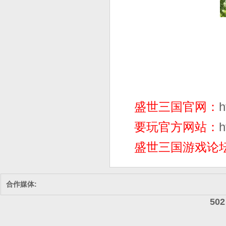
盛世三国官网：
h
要玩官方网站：
h
盛世三国游戏论
合作媒体:
502