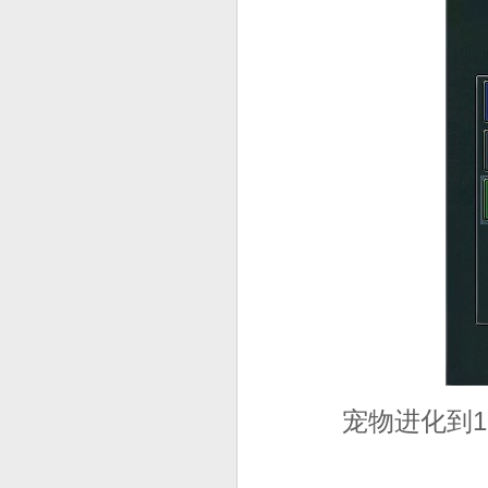
宠物进化到10