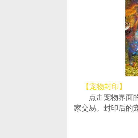
【宠物封印】
点击宠物界面的“
家交易。封印后的