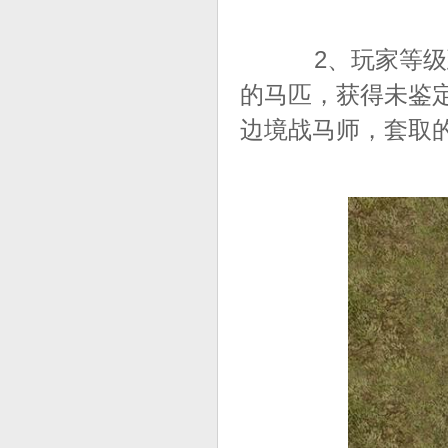
2、玩家等级到
的马匹，获得未鉴
边境战马师，套取