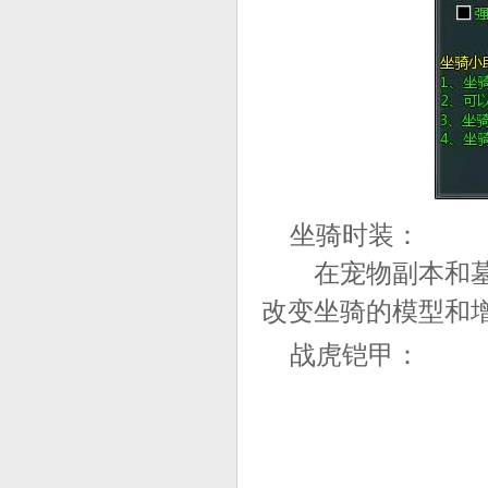
坐骑时装：
在宠物副本和墓穴
改变坐骑的模型和
战虎铠甲：