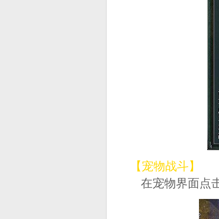
【宠物战斗】
在宠物界面点击“