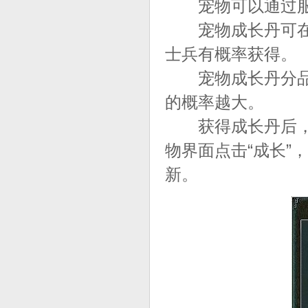
宠物可以通过服用
宠物成长丹可在“
士兵有概率获得。
宠物成长丹分品质
的概率越大。
获得成长丹后，双
物界面点击“成长”
新。