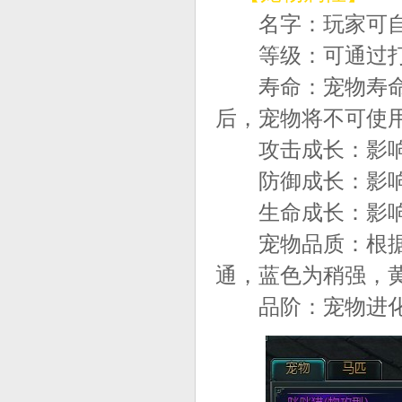
名字：玩家可自由
等级：可通过打
寿命：宠物寿命为
后，宠物将不可使
攻击成长：影响每
防御成长：影响每
生命成长：影响
宠物品质：根据宠
通，蓝色为稍强，
品阶：宠物进化可