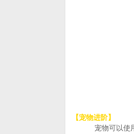
【宠物进阶】
宠物可以使用宠