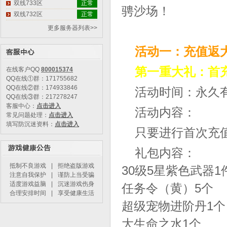
双线733区
正常
骋沙场！
双线732区
正常
更多服务器列表>>
活动一：充值返
第一重大礼：首
在线客户QQ
800015374
QQ在线①群：171755682
QQ在线②群：174933846
活动时间：永久
QQ在线③群：217278247
客服中心：
点击进入
活动内容：
常见问题处理：
点击进入
填写防沉迷资料：
点击进入
只要进行首次充
礼包内容：
抵制不良游戏
|
拒绝盗版游戏
30级5星紫色武器1
注意自我保护
|
谨防上当受骗
适度游戏益脑
|
沉迷游戏伤身
任务令（黄）5个
合理安排时间
|
享受健康生活
超级宠物进阶丹1个
大生命之水1个