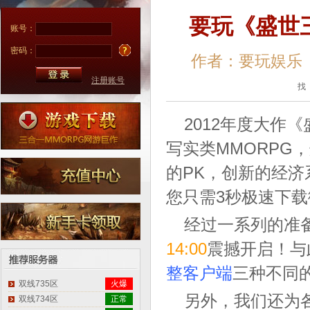
要玩《盛世三国
账号：
密码：
作者：要玩娱乐
注册账号
找
2012年度大作
写实类MMORPG
的PK，创新的经
您只需3秒极速下
经过一系列的准
14:00
震撼开启！与
整客户端
三种不同
双线735区
火爆
另外，我们还为
双线734区
正常