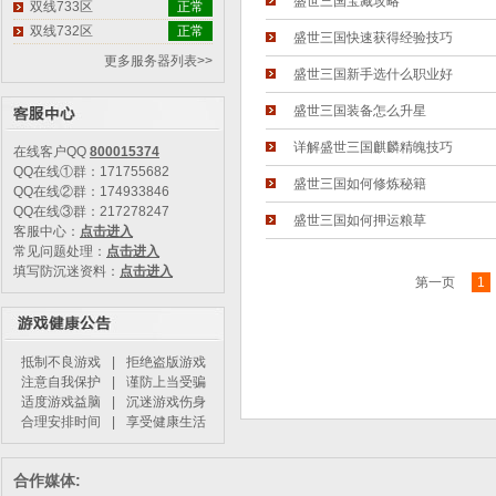
盛世三国宝藏攻略
双线733区
正常
双线732区
正常
盛世三国快速获得经验技巧
更多服务器列表>>
盛世三国新手选什么职业好
盛世三国装备怎么升星
详解盛世三国麒麟精魄技巧
在线客户QQ
800015374
QQ在线①群：171755682
盛世三国如何修炼秘籍
QQ在线②群：174933846
QQ在线③群：217278247
盛世三国如何押运粮草
客服中心：
点击进入
常见问题处理：
点击进入
填写防沉迷资料：
点击进入
第一页
1
抵制不良游戏
|
拒绝盗版游戏
注意自我保护
|
谨防上当受骗
适度游戏益脑
|
沉迷游戏伤身
合理安排时间
|
享受健康生活
合作媒体: