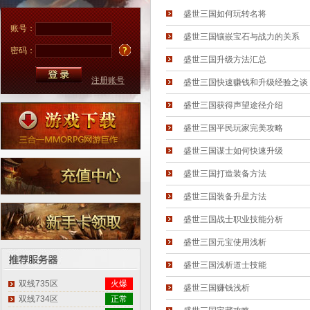
盛世三国如何玩转名将
账号：
盛世三国镶嵌宝石与战力的关系
密码：
盛世三国升级方法汇总
注册账号
盛世三国快速赚钱和升级经验之谈
盛世三国获得声望途径介绍
盛世三国平民玩家完美攻略
盛世三国谋士如何快速升级
盛世三国打造装备方法
盛世三国装备升星方法
盛世三国战士职业技能分析
盛世三国元宝使用浅析
盛世三国浅析道士技能
双线735区
火爆
盛世三国赚钱浅析
双线734区
正常