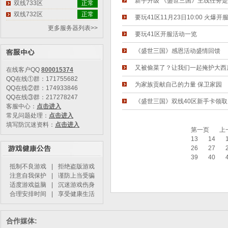
新手升级 《盛世三国》主线任务
双线733区
正常
双线732区
正常
要玩41区11月23日10:00 火爆开
更多服务器列表>>
要玩41区开服活动一览
《盛世三国》感恩活动盛情回馈
又被偷菜了？让我们一起掩护大西
在线客户QQ
800015374
QQ在线①群：171755682
为家族贡献自己的力量 保卫家园
QQ在线②群：174933846
QQ在线③群：217278247
《盛世三国》双线40区新手卡领取
客服中心：
点击进入
常见问题处理：
点击进入
填写防沉迷资料：
点击进入
第一页
上
13
14
26
27
39
40
抵制不良游戏
|
拒绝盗版游戏
注意自我保护
|
谨防上当受骗
适度游戏益脑
|
沉迷游戏伤身
合理安排时间
|
享受健康生活
合作媒体: